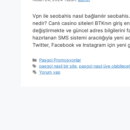
Vpn ile seobahis nasıl bağlanılır seobahi
nedir? Canlı casino siteleri BTKnın giriş 
değiştirmekte ve güncel adres bilgilerini 
hazırlanan SMS sistemi aracılığıyla yeni ad
Twitter, Facebook ve Instagram için yeni g
Kategoriler
Pasgol Promosyonlar
Etiketler
pasgol nasil bir site
,
pasgol nasıl üye olabilece
Yorum yap