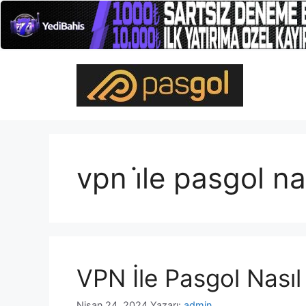
İçeriğe
atla
vpn i̇le pasgol na
VPN İle Pasgol Nasıl 
Nisan 24, 2024
Yazarı:
admin