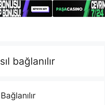
sıl bağlanılır
Bağlanılır