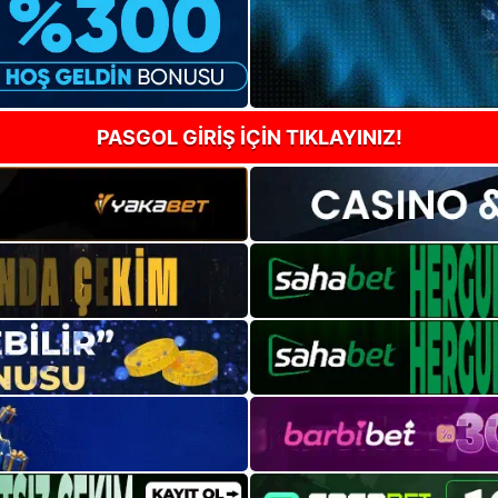
PASGOL GİRİŞ İÇİN TIKLAYINIZ!