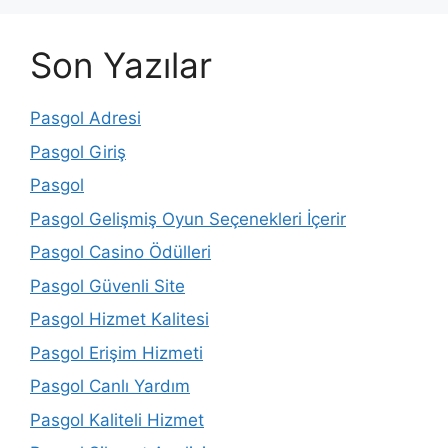
Son Yazılar
Pasgol Adresi
Pasgol Giriş
Pasgol
Pasgol Gelişmiş Oyun Seçenekleri İçerir
Pasgol Casino Ödülleri
Pasgol Güvenli Site
Pasgol Hizmet Kalitesi
Pasgol Erişim Hizmeti
Pasgol Canlı Yardım
Pasgol Kaliteli Hizmet