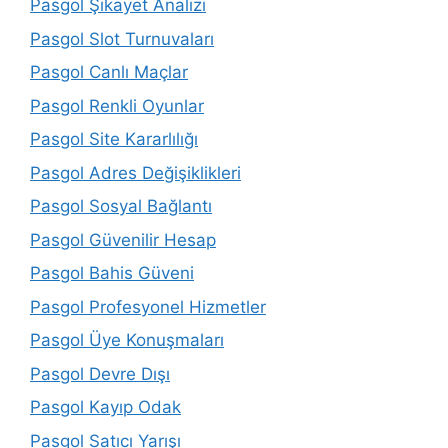
Pasgol Şikayet Analizi
Pasgol Slot Turnuvaları
Pasgol Canlı Maçlar
Pasgol Renkli Oyunlar
Pasgol Site Kararlılığı
Pasgol Adres Değişiklikleri
Pasgol Sosyal Bağlantı
Pasgol Güvenilir Hesap
Pasgol Bahis Güveni
Pasgol Profesyonel Hizmetler
Pasgol Üye Konuşmaları
Pasgol Devre Dışı
Pasgol Kayıp Odak
Pasgol Satıcı Yarışı