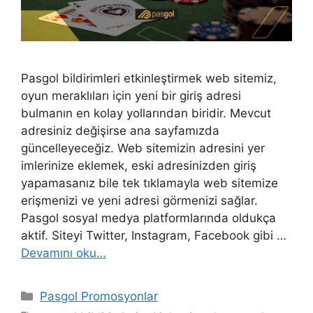
Pasgol bildirimleri etkinleştirmek web sitemiz,
oyun meraklıları için yeni bir giriş adresi
bulmanın en kolay yollarından biridir. Mevcut
adresiniz değişirse ana sayfamızda
güncelleyeceğiz. Web sitemizin adresini yer
imlerinize eklemek, eski adresinizden giriş
yapamasanız bile tek tıklamayla web sitemize
erişmenizi ve yeni adresi görmenizi sağlar.
Pasgol sosyal medya platformlarında oldukça
aktif. Siteyi Twitter, Instagram, Facebook gibi …
Devamını oku…
Kategoriler
Pasgol Promosyonlar