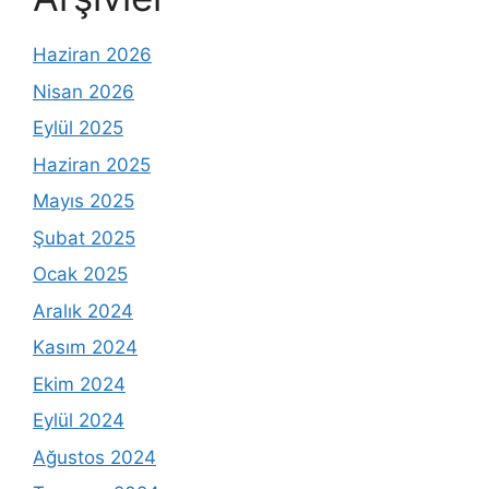
Haziran 2026
Nisan 2026
Eylül 2025
Haziran 2025
Mayıs 2025
Şubat 2025
Ocak 2025
Aralık 2024
Kasım 2024
Ekim 2024
Eylül 2024
Ağustos 2024