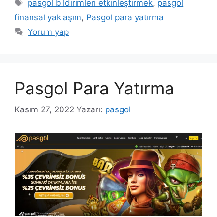
Etiketler
pasgol bildirimleri etkinleştirmek
,
pasgol
finansal yaklaşım
,
Pasgol para yatırma
Yorum yap
Pasgol Para Yatırma
Kasım 27, 2022
Yazarı:
pasgol