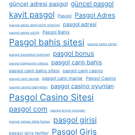
güncel pasgol
güncel adresi pasgol
kayit pasgol
Pasgol Adres
Pasgol
pasgol adresi
pasgol adres değişikliği bildirimi
Pasgol Bahis
pasgol adres sıklığı
Pasgol bahis sitesi
pasgol bahis türleri
pasgol bonus
pasgol basketbol bahisleri
pasgol canlı bahis
pasgol bölgesinin çöküşü
pasgol canlı bahis sitesi
pasgol canlı casino
pasgol canlı maçlar
Pasgol Casino
pasgol canlı destek
pasgol casino oyunları
pasgol casino faaliyetleri
Pasgol Casino Sitesi
pasgol com
pasgol erişim sorunları
pasgol girisi
pasgol games daha fazlası
Pasgol Giriş
pasgol giris twitter