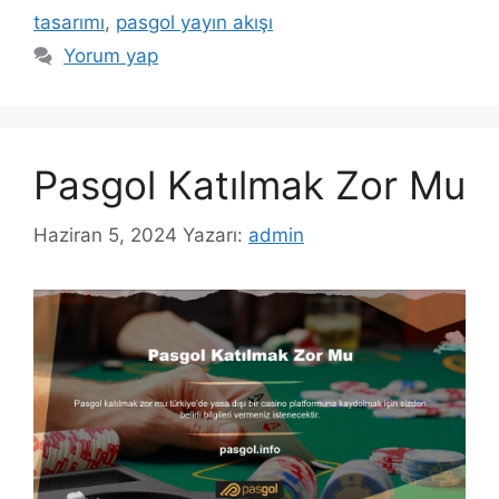
tasarımı
,
pasgol yayın akışı
Yorum yap
Pasgol Katılmak Zor Mu
Haziran 5, 2024
Yazarı:
admin