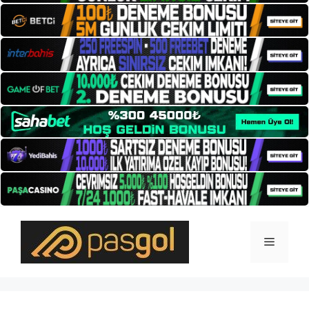
İçeriğe
atla
Menü