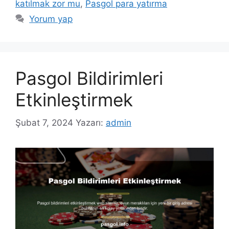
katılmak zor mu
,
Pasgol para yatırma
Yorum yap
Pasgol Bildirimleri
Etkinleştirmek
Şubat 7, 2024
Yazarı:
admin