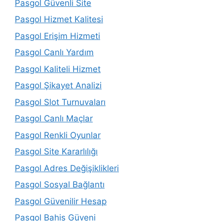
Pasgol Güvenli Site
Pasgol Hizmet Kalitesi
Pasgol Erişim Hizmeti
Pasgol Canlı Yardım
Pasgol Kaliteli Hizmet
Pasgol Şikayet Analizi
Pasgol Slot Turnuvaları
Pasgol Canlı Maçlar
Pasgol Renkli Oyunlar
Pasgol Site Kararlılığı
Pasgol Adres Değişiklikleri
Pasgol Sosyal Bağlantı
Pasgol Güvenilir Hesap
Pasgol Bahis Güveni