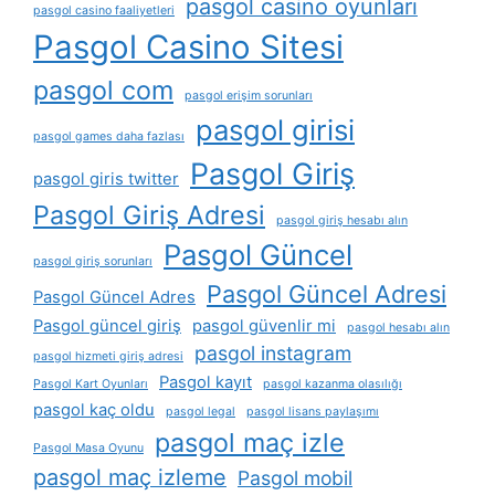
pasgol casino oyunları
pasgol casino faaliyetleri
Pasgol Casino Sitesi
pasgol com
pasgol erişim sorunları
pasgol girisi
pasgol games daha fazlası
Pasgol Giriş
pasgol giris twitter
Pasgol Giriş Adresi
pasgol giriş hesabı alın
Pasgol Güncel
pasgol giriş sorunları
Pasgol Güncel Adresi
Pasgol Güncel Adres
Pasgol güncel giriş
pasgol güvenlir mi
pasgol hesabı alın
pasgol instagram
pasgol hizmeti giriş adresi
Pasgol kayıt
Pasgol Kart Oyunları
pasgol kazanma olasılığı
pasgol kaç oldu
pasgol legal
pasgol lisans paylaşımı
pasgol maç izle
Pasgol Masa Oyunu
pasgol maç izleme
Pasgol mobil