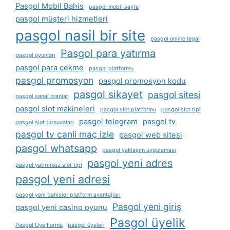
Pasgol Mobil Bahis
pasgol mobil sayfa
pasgol müşteri hizmetleri
pasgol nasil bir site
pasgol online legal
Pasgol para yatırma
pasgol oyunları
pasgol para çekme
pasgol platformu
pasgol promosyon
pasgol promosyon kodu
pasgol sikayet
pasgol sitesi
pasgol sanal oranlar
pasgol slot makineleri
pasgol slot platformu
pasgol slot tipi
pasgol telegram
pasgol tv
pasgol slot turnuvaları
pasgol tv canli maç izle
pasgol web sitesi
pasgol whatsapp
pasgol yaklaşım uygulaması
pasgol yeni adres
pasgol yatırımsız slot tipi
pasgol yeni adresi
pasgol yeni bahisler platform avantajları
Pasgol yeni giriş
pasgol yeni casino oyunu
Pasgol üyelik
Pasgol Üye Formu
pasgol üyeleri