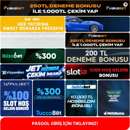
×
PASGOL GİRİŞ İÇİN TIKLAYINIZ!