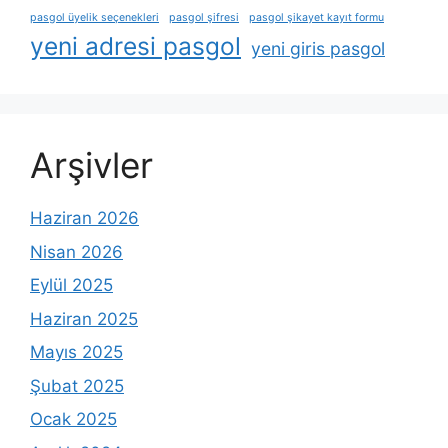
pasgol üyelik seçenekleri
pasgol şifresi
pasgol şikayet kayıt formu
yeni adresi pasgol
yeni giris pasgol
Arşivler
Haziran 2026
Nisan 2026
Eylül 2025
Haziran 2025
Mayıs 2025
Şubat 2025
Ocak 2025