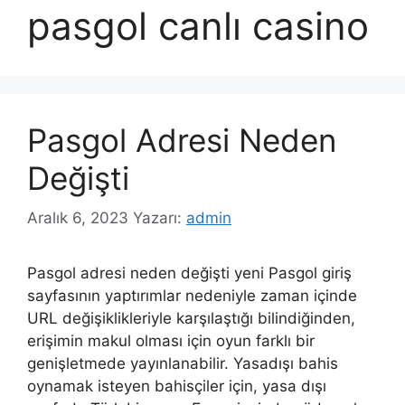
pasgol canlı casino
Pasgol Adresi Neden
Değişti
Aralık 6, 2023
Yazarı:
admin
Pasgol adresi neden değişti yeni Pasgol giriş
sayfasının yaptırımlar nedeniyle zaman içinde
URL değişiklikleriyle karşılaştığı bilindiğinden,
erişimin makul olması için oyun farklı bir
genişletmede yayınlanabilir. Yasadışı bahis
oynamak isteyen bahisçiler için, yasa dışı