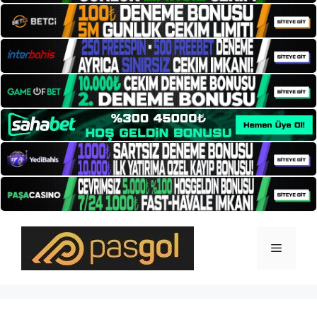
İçeriğe
atla
Menü