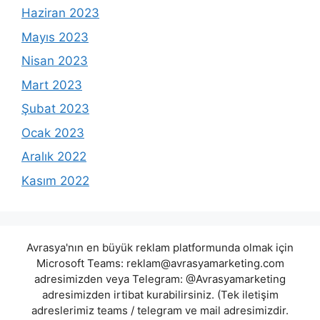
Haziran 2023
Mayıs 2023
Nisan 2023
Mart 2023
Şubat 2023
Ocak 2023
Aralık 2022
Kasım 2022
Avrasya'nın en büyük reklam platformunda olmak için
Microsoft Teams:
reklam@avrasyamarketing.com
adresimizden veya Telegram: @Avrasyamarketing
adresimizden irtibat kurabilirsiniz. (Tek iletişim
adreslerimiz teams / telegram ve mail adresimizdir.