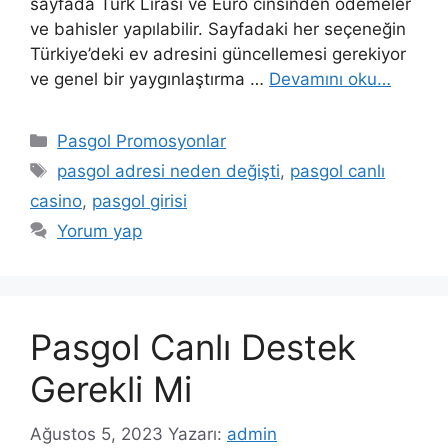
sayfada Türk Lirası ve Euro cinsinden ödemeler
ve bahisler yapılabilir. Sayfadaki her seçeneğin
Türkiye’deki ev adresini güncellemesi gerekiyor
ve genel bir yaygınlaştırma …
Devamını oku…
Kategoriler
Pasgol Promosyonlar
Etiketler
pasgol adresi neden değişti
,
pasgol canlı
casino
,
pasgol girisi
Yorum yap
Pasgol Canlı Destek
Gerekli Mi
Ağustos 5, 2023
Yazarı:
admin