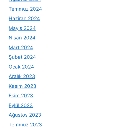
Temmuz 2024
Haziran 2024
Mayıs 2024
Nisan 2024
Mart 2024
Şubat 2024
Ocak 2024
Aralık 2023
Kasım 2023
Ekim 2023
Eylül 2023
Ağustos 2023
Temmuz 2023