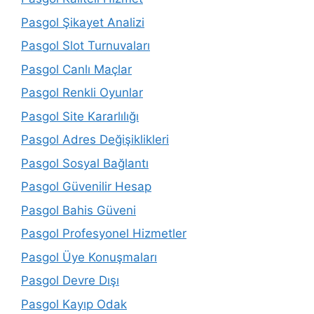
Pasgol Şikayet Analizi
Pasgol Slot Turnuvaları
Pasgol Canlı Maçlar
Pasgol Renkli Oyunlar
Pasgol Site Kararlılığı
Pasgol Adres Değişiklikleri
Pasgol Sosyal Bağlantı
Pasgol Güvenilir Hesap
Pasgol Bahis Güveni
Pasgol Profesyonel Hizmetler
Pasgol Üye Konuşmaları
Pasgol Devre Dışı
Pasgol Kayıp Odak