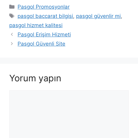
Kategoriler
Pasgol Promosyonlar
Etiketler
pasgol baccarat bilgisi
,
pasgol güvenlir mi
,
pasgol hizmet kalitesi
Pasgol Erişim Hizmeti
Pasgol Güvenli Site
Yorum yapın
Yorum