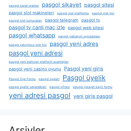
pasgol sikayet
pasgol sitesi
pasgol sanal oranlar
pasgol slot makineleri
pasgol slot platformu
pasgol slot tipi
pasgol telegram
pasgol tv
pasgol slot turnuvaları
pasgol tv canli maç izle
pasgol web sitesi
pasgol whatsapp
pasgol yaklaşım uygulaması
pasgol yeni adres
pasgol yatırımsız slot tipi
pasgol yeni adresi
pasgol yeni bahisler platform avantajları
Pasgol yeni giriş
pasgol yeni casino oyunu
Pasgol üyelik
Pasgol Üye Formu
pasgol üyeleri
pasgol üyelik seçenekleri
pasgol şifresi
pasgol şikayet kayıt formu
yeni adresi pasgol
yeni giris pasgol
Arşivler