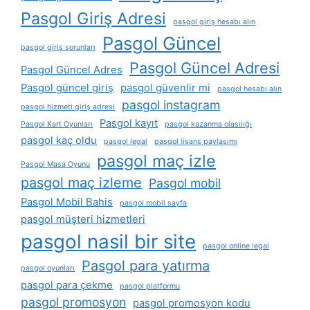
Pasgol Giriş Adresi
pasgol giriş hesabı alın
Pasgol Güncel
pasgol giriş sorunları
Pasgol Güncel Adresi
Pasgol Güncel Adres
Pasgol güncel giriş
pasgol güvenlir mi
pasgol hesabı alın
pasgol instagram
pasgol hizmeti giriş adresi
Pasgol kayıt
Pasgol Kart Oyunları
pasgol kazanma olasılığı
pasgol kaç oldu
pasgol legal
pasgol lisans paylaşımı
pasgol maç izle
Pasgol Masa Oyunu
pasgol maç izleme
Pasgol mobil
Pasgol Mobil Bahis
pasgol mobil sayfa
pasgol müşteri hizmetleri
pasgol nasil bir site
pasgol online legal
Pasgol para yatırma
pasgol oyunları
pasgol para çekme
pasgol platformu
pasgol promosyon
pasgol promosyon kodu