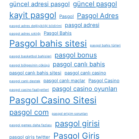
güncel pasgol
güncel adresi pasgol
kayit pasgol
Pasgol Adres
Pasgol
pasgol adresi
pasgol adres değişikliği bildirimi
Pasgol Bahis
pasgol adres sıklığı
Pasgol bahis sitesi
pasgol bahis türleri
pasgol bonus
pasgol basketbol bahisleri
pasgol canlı bahis
pasgol bölgesinin çöküşü
pasgol canlı bahis sitesi
pasgol canlı casino
pasgol canlı maçlar
Pasgol Casino
pasgol canlı destek
pasgol casino oyunları
pasgol casino faaliyetleri
Pasgol Casino Sitesi
pasgol com
pasgol erişim sorunları
pasgol girisi
pasgol games daha fazlası
Pasgol Giriş
pasgol giris twitter