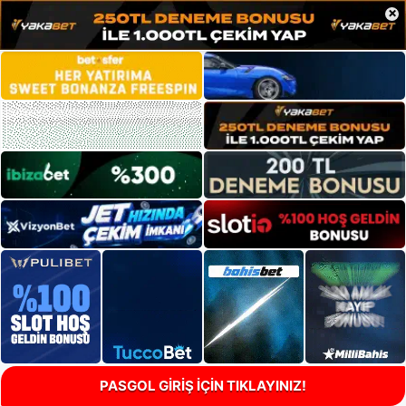
×
PASGOL GİRİŞ İÇİN TIKLAYINIZ!