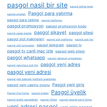
pasgol nasil bir site
pasgol online legal
Pasgol para yatırma
pasgol oyunları
pasgol para çekme
pasgol platformu
pasgol promosyon
pasgol promosyon kodu
pasgol sikayet
pasgol sitesi
pasgol sanal oranlar
pasgol slot makineleri
pasgol slot platformu
pasgol slot tipi
pasgol telegram
pasgol tv
pasgol slot turnuvaları
pasgol tv canli maç izle
pasgol web sitesi
pasgol whatsapp
pasgol yaklaşım uygulaması
pasgol yeni adres
pasgol yatırımsız slot tipi
pasgol yeni adresi
pasgol yeni bahisler platform avantajları
Pasgol yeni giriş
pasgol yeni casino oyunu
Pasgol üyelik
Pasgol Üye Formu
pasgol üyeleri
pasgol üyelik seçenekleri
pasgol şifresi
pasgol şikayet kayıt formu
yeni adresi pasgol