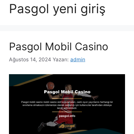
Pasgol yeni giriş
Pasgol Mobil Casino
Ağustos 14, 2024
Yazarı:
admin