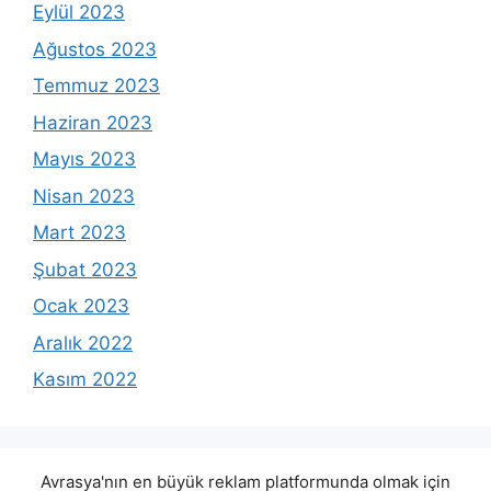
Eylül 2023
Ağustos 2023
Temmuz 2023
Haziran 2023
Mayıs 2023
Nisan 2023
Mart 2023
Şubat 2023
Ocak 2023
Aralık 2022
Kasım 2022
Avrasya'nın en büyük reklam platformunda olmak için