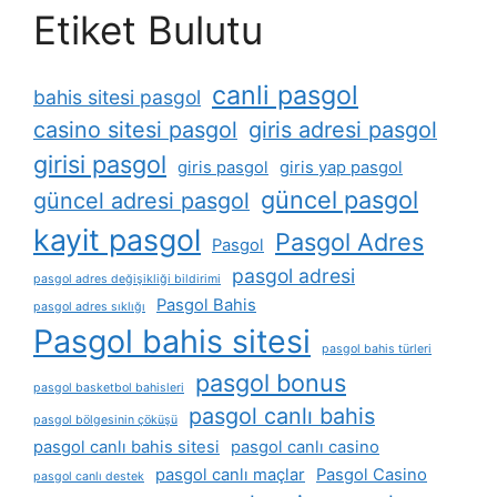
Etiket Bulutu
canli pasgol
bahis sitesi pasgol
casino sitesi pasgol
giris adresi pasgol
girisi pasgol
giris pasgol
giris yap pasgol
güncel pasgol
güncel adresi pasgol
kayit pasgol
Pasgol Adres
Pasgol
pasgol adresi
pasgol adres değişikliği bildirimi
Pasgol Bahis
pasgol adres sıklığı
Pasgol bahis sitesi
pasgol bahis türleri
pasgol bonus
pasgol basketbol bahisleri
pasgol canlı bahis
pasgol bölgesinin çöküşü
pasgol canlı bahis sitesi
pasgol canlı casino
pasgol canlı maçlar
Pasgol Casino
pasgol canlı destek