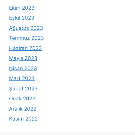
Ekim 2023
Eylül 2023
Ağustos 2023
Temmuz 2023
Haziran 2023
Mayıs 2023
Nisan 2023
Mart 2023
Şubat 2023
Ocak 2023
Aralık 2022
Kasım 2022