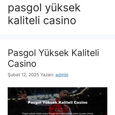
pasgol yüksek
kaliteli casino
Pasgol Yüksek Kaliteli
Casino
Şubat 12, 2025
Yazarı:
admin