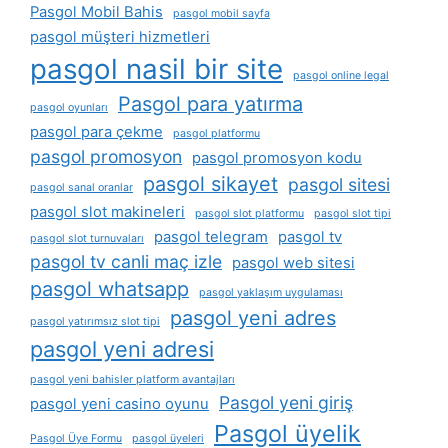
Pasgol Mobil Bahis
pasgol mobil sayfa
pasgol müşteri hizmetleri
pasgol nasil bir site
pasgol online legal
Pasgol para yatırma
pasgol oyunları
pasgol para çekme
pasgol platformu
pasgol promosyon
pasgol promosyon kodu
pasgol sikayet
pasgol sitesi
pasgol sanal oranlar
pasgol slot makineleri
pasgol slot platformu
pasgol slot tipi
pasgol telegram
pasgol tv
pasgol slot turnuvaları
pasgol tv canli maç izle
pasgol web sitesi
pasgol whatsapp
pasgol yaklaşım uygulaması
pasgol yeni adres
pasgol yatırımsız slot tipi
pasgol yeni adresi
pasgol yeni bahisler platform avantajları
Pasgol yeni giriş
pasgol yeni casino oyunu
Pasgol üyelik
Pasgol Üye Formu
pasgol üyeleri