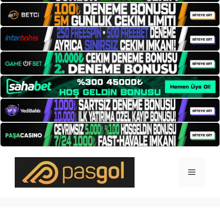
İçeriğe
atla
Menü