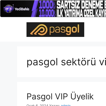
İçeriğe
atla
pasgol sektörü vi
Pasgol VIP Üyelik
Ocak 6, 2024
Yazarı:
admin