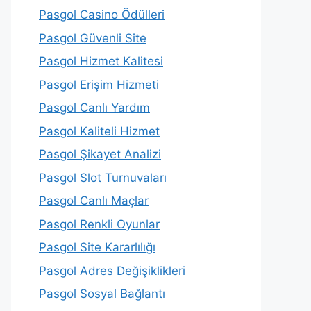
Pasgol Casino Ödülleri
Pasgol Güvenli Site
Pasgol Hizmet Kalitesi
Pasgol Erişim Hizmeti
Pasgol Canlı Yardım
Pasgol Kaliteli Hizmet
Pasgol Şikayet Analizi
Pasgol Slot Turnuvaları
Pasgol Canlı Maçlar
Pasgol Renkli Oyunlar
Pasgol Site Kararlılığı
Pasgol Adres Değişiklikleri
Pasgol Sosyal Bağlantı