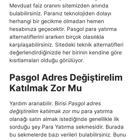
Mevduat faiz oranını sitemizden anında
bulabilirsiniz. Paranız teknolojiden dolayı
herhangi bir gecikme olmadan hemen
hesabınıza geçecektir. Pasgol para yatırma
alternatiflerini ararken birçok olasılıkla
karşılaşabilirsiniz. Sitedeki teknik alternatifleri
değerlendirdiğinizde her birinin kendine göre
kısıtlamaları olduğu görülüyor.
Pasgol Adres Değiştirelim
Katılmak Zor Mu
Yardım aranabilir. Birisi
Pasgol adres
değiştirelim katılmak zor mu
para yatırma
olanağı satın almak istediğinde genellikle ilk
sorduğu şey Para Yatırma sekmesidir. Burada
bu sekmelerde bazı verileri bulabilirsiniz. Bunu