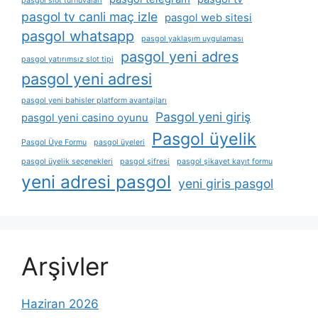
pasgol slot turnuvaları
pasgol tv canli maç izle
pasgol web sitesi
pasgol whatsapp
pasgol yaklaşım uygulaması
pasgol yeni adres
pasgol yatırımsız slot tipi
pasgol yeni adresi
pasgol yeni bahisler platform avantajları
Pasgol yeni giriş
pasgol yeni casino oyunu
Pasgol üyelik
Pasgol Üye Formu
pasgol üyeleri
pasgol üyelik seçenekleri
pasgol şifresi
pasgol şikayet kayıt formu
yeni adresi pasgol
yeni giris pasgol
Arşivler
Haziran 2026