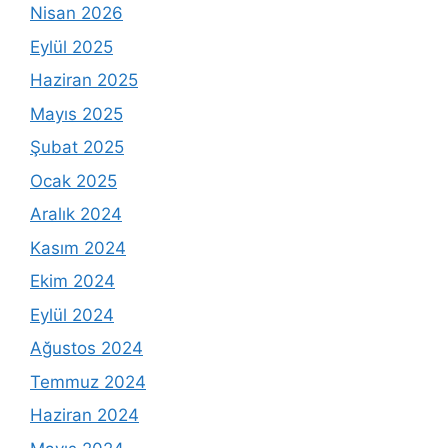
Nisan 2026
Eylül 2025
Haziran 2025
Mayıs 2025
Şubat 2025
Ocak 2025
Aralık 2024
Kasım 2024
Ekim 2024
Eylül 2024
Ağustos 2024
Temmuz 2024
Haziran 2024