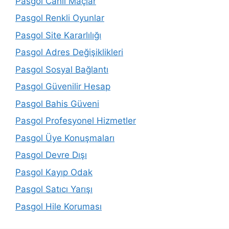
Pasgol Canlı Maçlar
Pasgol Renkli Oyunlar
Pasgol Site Kararlılığı
Pasgol Adres Değişiklikleri
Pasgol Sosyal Bağlantı
Pasgol Güvenilir Hesap
Pasgol Bahis Güveni
Pasgol Profesyonel Hizmetler
Pasgol Üye Konuşmaları
Pasgol Devre Dışı
Pasgol Kayıp Odak
Pasgol Satıcı Yarışı
Pasgol Hile Koruması