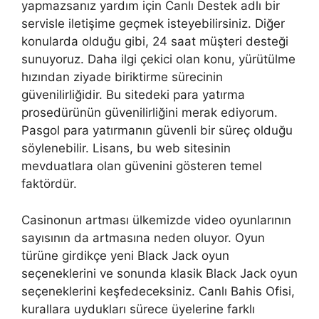
yapmazsanız yardım için Canlı Destek adlı bir
servisle iletişime geçmek isteyebilirsiniz. Diğer
konularda olduğu gibi, 24 saat müşteri desteği
sunuyoruz. Daha ilgi çekici olan konu, yürütülme
hızından ziyade biriktirme sürecinin
güvenilirliğidir. Bu sitedeki para yatırma
prosedürünün güvenilirliğini merak ediyorum.
Pasgol para yatırmanın güvenli bir süreç olduğu
söylenebilir. Lisans, bu web sitesinin
mevduatlara olan güvenini gösteren temel
faktördür.
Casinonun artması ülkemizde video oyunlarının
sayısının da artmasına neden oluyor. Oyun
türüne girdikçe yeni Black Jack oyun
seçeneklerini ve sonunda klasik Black Jack oyun
seçeneklerini keşfedeceksiniz. Canlı Bahis Ofisi,
kurallara uydukları sürece üyelerine farklı