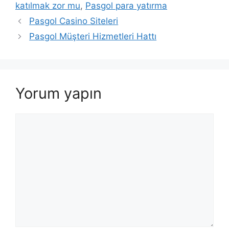
katılmak zor mu
,
Pasgol para yatırma
Pasgol Casino Siteleri
Pasgol Müşteri Hizmetleri Hattı
Yorum yapın
Yorum