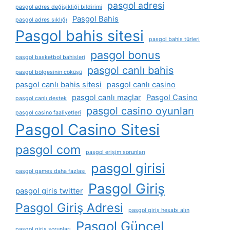
pasgol adresi
pasgol adres değişikliği bildirimi
Pasgol Bahis
pasgol adres sıklığı
Pasgol bahis sitesi
pasgol bahis türleri
pasgol bonus
pasgol basketbol bahisleri
pasgol canlı bahis
pasgol bölgesinin çöküşü
pasgol canlı bahis sitesi
pasgol canlı casino
pasgol canlı maçlar
Pasgol Casino
pasgol canlı destek
pasgol casino oyunları
pasgol casino faaliyetleri
Pasgol Casino Sitesi
pasgol com
pasgol erişim sorunları
pasgol girisi
pasgol games daha fazlası
Pasgol Giriş
pasgol giris twitter
Pasgol Giriş Adresi
pasgol giriş hesabı alın
Pasgol Güncel
pasgol giriş sorunları