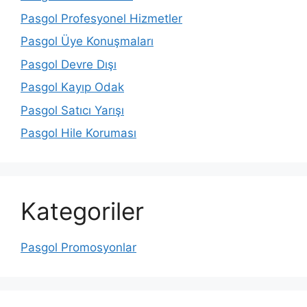
Pasgol Profesyonel Hizmetler
Pasgol Üye Konuşmaları
Pasgol Devre Dışı
Pasgol Kayıp Odak
Pasgol Satıcı Yarışı
Pasgol Hile Koruması
Kategoriler
Pasgol Promosyonlar