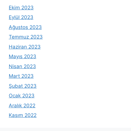
Ekim 2023
Eylül 2023
Ağustos 2023
Temmuz 2023
Haziran 2023
Mayıs 2023
Nisan 2023
Mart 2023
Şubat 2023
Ocak 2023
Aralık 2022
Kasım 2022