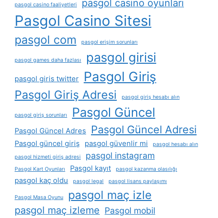
pasgol casino oyunları
pasgol casino faaliyetleri
Pasgol Casino Sitesi
pasgol com
pasgol erişim sorunları
pasgol girisi
pasgol games daha fazlası
Pasgol Giriş
pasgol giris twitter
Pasgol Giriş Adresi
pasgol giriş hesabı alın
Pasgol Güncel
pasgol giriş sorunları
Pasgol Güncel Adresi
Pasgol Güncel Adres
Pasgol güncel giriş
pasgol güvenlir mi
pasgol hesabı alın
pasgol instagram
pasgol hizmeti giriş adresi
Pasgol kayıt
Pasgol Kart Oyunları
pasgol kazanma olasılığı
pasgol kaç oldu
pasgol legal
pasgol lisans paylaşımı
pasgol maç izle
Pasgol Masa Oyunu
pasgol maç izleme
Pasgol mobil