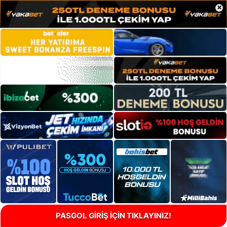
×
PASGOL GİRİŞ İÇİN TIKLAYINIZ!