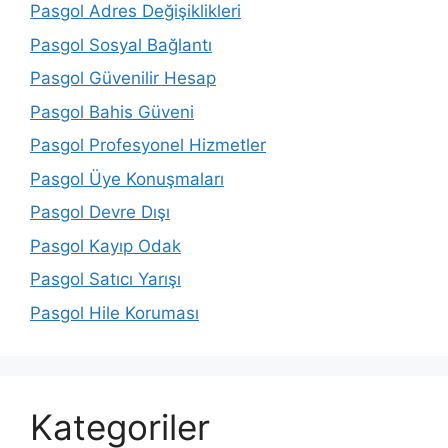
Pasgol Adres Değişiklikleri
Pasgol Sosyal Bağlantı
Pasgol Güvenilir Hesap
Pasgol Bahis Güveni
Pasgol Profesyonel Hizmetler
Pasgol Üye Konuşmaları
Pasgol Devre Dışı
Pasgol Kayıp Odak
Pasgol Satıcı Yarışı
Pasgol Hile Koruması
Kategoriler