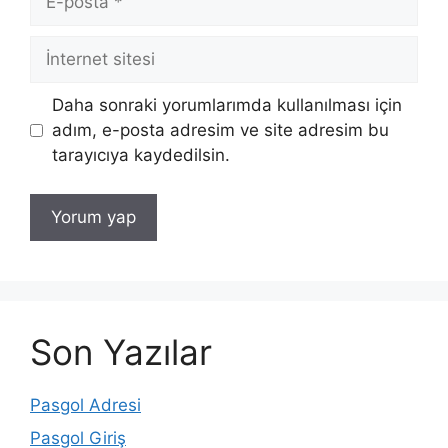
posta
İnternet
sitesi
Daha sonraki yorumlarımda kullanılması için
adım, e-posta adresim ve site adresim bu
tarayıcıya kaydedilsin.
Son Yazılar
Pasgol Adresi
Pasgol Giriş