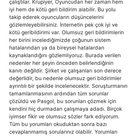
çalıştılar. Krupiyer, Oyuncudan her zaman hem
iyi hem de kötü geri bildirim alabilir. Bu yolu
takip ederek oyuncuların düşüncelerini
gözlemleyebilirsiniz. İnternetin pek çok iyi ve
kötü geribildirimi var. Olumsuz geri bildirimlerin
her birini incelediğimizde çoğunun sistem
hatalarından ya da bireysel hatalardan
kaynaklandığını gözlemliyoruz. Burada verilen
nedenler her şeyin önceden belirlendiğinin
kanıtı değildir. Şirket ve çalışanları son derece
değerlidir, bu nedenle olumsuz geri bildirimler
ayrıntılı bir şekilde incelenecektir. Soruşturmanın
tamamlanmasının ardından tüm sorunlar
çözüldü ve Pasgol, bu sorunları çözmek için
kendini hiç durmadan çalışmaya adadı. Birçok
iyimser fikir ve olumsuz sözler fark ediyorum.
Tüm bu yorumları okuduktan sonra bazı
cevaplanmamış sorularınız olabilir. Yorumları