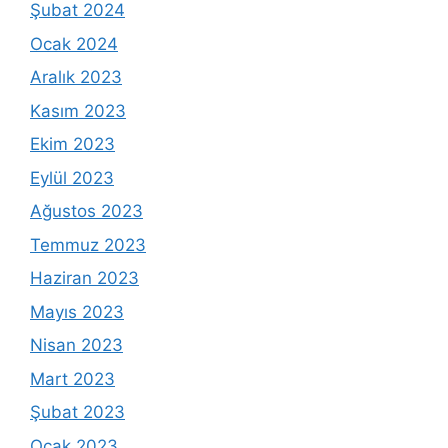
Şubat 2024
Ocak 2024
Aralık 2023
Kasım 2023
Ekim 2023
Eylül 2023
Ağustos 2023
Temmuz 2023
Haziran 2023
Mayıs 2023
Nisan 2023
Mart 2023
Şubat 2023
Ocak 2023