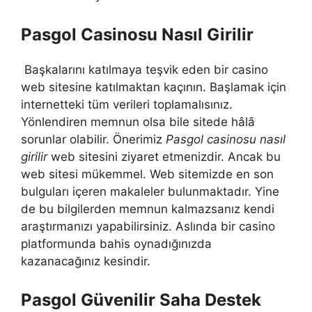
Pasgol Casinosu Nasıl Girilir
Başkalarını katılmaya teşvik eden bir casino
web sitesine katılmaktan kaçının. Başlamak için
internetteki tüm verileri toplamalısınız.
Yönlendiren memnun olsa bile sitede hâlâ
sorunlar olabilir. Önerimiz
Pasgol casinosu nasıl
girilir
web sitesini ziyaret etmenizdir. Ancak bu
web sitesi mükemmel. Web sitemizde en son
bulguları içeren makaleler bulunmaktadır. Yine
de bu bilgilerden memnun kalmazsanız kendi
araştırmanızı yapabilirsiniz. Aslında bir casino
platformunda bahis oynadığınızda
kazanacağınız kesindir.
Pasgol Güvenilir Saha Destek