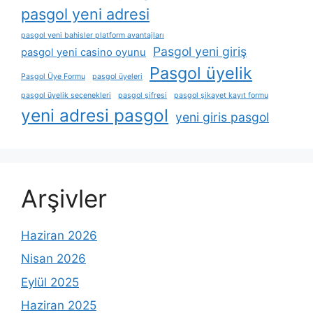
pasgol yeni adresi
pasgol yeni bahisler platform avantajları
Pasgol yeni giriş
pasgol yeni casino oyunu
Pasgol üyelik
Pasgol Üye Formu
pasgol üyeleri
pasgol üyelik seçenekleri
pasgol şifresi
pasgol şikayet kayıt formu
yeni adresi pasgol
yeni giris pasgol
Arşivler
Haziran 2026
Nisan 2026
Eylül 2025
Haziran 2025