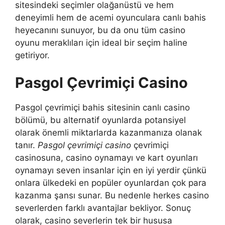
sitesindeki seçimler olağanüstü ve hem
deneyimli hem de acemi oyunculara canlı bahis
heyecanını sunuyor, bu da onu tüm casino
oyunu meraklıları için ideal bir seçim haline
getiriyor.
Pasgol Çevrimiçi Casino
Pasgol çevrimiçi bahis sitesinin canlı casino
bölümü, bu alternatif oyunlarda potansiyel
olarak önemli miktarlarda kazanmanıza olanak
tanır.
Pasgol çevrimiçi casino
çevrimiçi
casinosuna, casino oynamayı ve kart oyunları
oynamayı seven insanlar için en iyi yerdir çünkü
onlara ülkedeki en popüler oyunlardan çok para
kazanma şansı sunar. Bu nedenle herkes casino
severlerden farklı avantajlar bekliyor. Sonuç
olarak, casino severlerin tek bir hususa