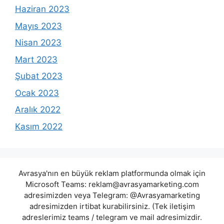
Haziran 2023
Mayıs 2023
Nisan 2023
Mart 2023
Şubat 2023
Ocak 2023
Aralık 2022
Kasım 2022
Avrasya'nın en büyük reklam platformunda olmak için
Microsoft Teams:
reklam@avrasyamarketing.com
adresimizden veya Telegram: @Avrasyamarketing
adresimizden irtibat kurabilirsiniz. (Tek iletişim
adreslerimiz teams / telegram ve mail adresimizdir.