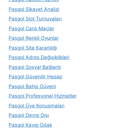
Pasgol Şikayet Analizi
Pasgol Slot Turnuvaları
Pasgol Canlı Maçlar
Pasgol Renkli Oyunlar
Pasgol Site Kararlılığı
Pasgol Adres Değişiklikleri
Pasgol Sosyal Bağlantı
Pasgol Güvenilir Hesap
Pasgol Bahis Güveni
Pasgol Profesyonel Hizmetler
Pasgol Üye Konuşmaları
Pasgol Devre Dışı
Pasgol Kayıp Odak