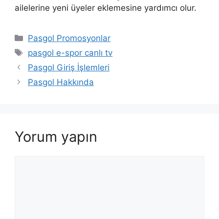
ailelerine yeni üyeler eklemesine yardımcı olur.
Kategoriler
Pasgol Promosyonlar
Etiketler
pasgol e-spor canlı tv
Pasgol Giriş İşlemleri
Pasgol Hakkında
Yorum yapın
Yorum