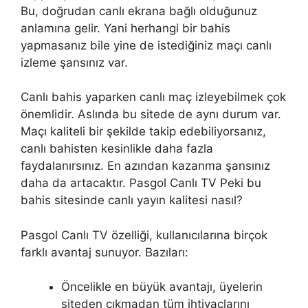
Bu, doğrudan canlı ekrana bağlı olduğunuz
anlamına gelir. Yani herhangi bir bahis
yapmasanız bile yine de istediğiniz maçı canlı
izleme şansınız var.
Canlı bahis yaparken canlı maç izleyebilmek çok
önemlidir. Aslında bu sitede de aynı durum var.
Maçı kaliteli bir şekilde takip edebiliyorsanız,
canlı bahisten kesinlikle daha fazla
faydalanırsınız. En azından kazanma şansınız
daha da artacaktır. Pasgol Canlı TV Peki bu
bahis sitesinde canlı yayın kalitesi nasıl?
Pasgol Canlı TV özelliği, kullanıcılarına birçok
farklı avantaj sunuyor. Bazıları:
Öncelikle en büyük avantajı, üyelerin
siteden çıkmadan tüm ihtiyaçlarını