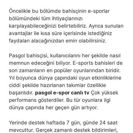
Öncelikle bu bölümde bahisçinin e-sporlar
bölümündeki tüm ihtiyaçlarınızı
karşılayabileceğinizi belirtebiliriz. Ayrıca sunulan
avantajlar ile kısa süre içerisinde istediğiniz
faydaları alacağınızdan emin olabilirsiniz.
Pasgol bahisçisi, kullanıcılarını her şekilde nasıl
memnun edeceğini biliyor. E-sports bahisleri de
son zamanların en popüler oyunlarından biridir.
Yıl boyunca dünya çapındaki oyun etkinliklerine
ciddi şekilde hazırlanan takımlar özellikle
başarılıdır.
pasgol e-spor canlı tv
Çok yüksek
performans gösterdiler. Bu tür oyunlara ilgi
dünya çapında her geçen gün artıyor.
Yerinde destek haftada 7 gün, günde 24 saat
mevcuttur. Gerçek zamanlı destek bildirimleri,