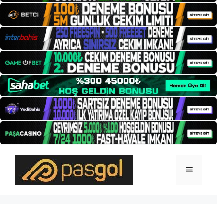
İçeriğe
atla
Menü