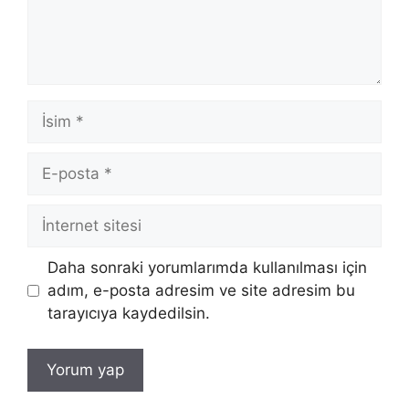
İsim
E-
posta
İnternet
sitesi
Daha sonraki yorumlarımda kullanılması için
adım, e-posta adresim ve site adresim bu
tarayıcıya kaydedilsin.