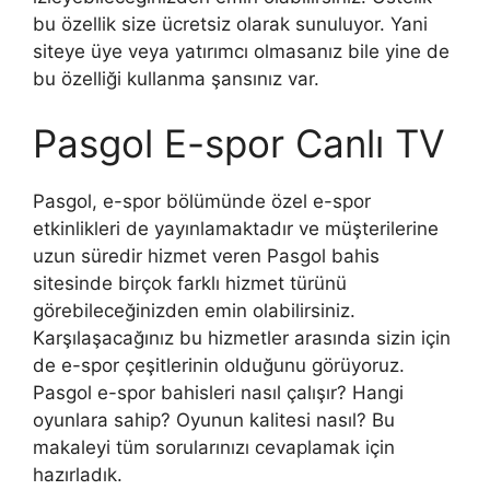
bu özellik size ücretsiz olarak sunuluyor. Yani
siteye üye veya yatırımcı olmasanız bile yine de
bu özelliği kullanma şansınız var.
Pasgol E-spor Canlı TV
Pasgol, e-spor bölümünde özel e-spor
etkinlikleri de yayınlamaktadır ve müşterilerine
uzun süredir hizmet veren Pasgol bahis
sitesinde birçok farklı hizmet türünü
görebileceğinizden emin olabilirsiniz.
Karşılaşacağınız bu hizmetler arasında sizin için
de e-spor çeşitlerinin olduğunu görüyoruz.
Pasgol e-spor bahisleri nasıl çalışır? Hangi
oyunlara sahip? Oyunun kalitesi nasıl? Bu
makaleyi tüm sorularınızı cevaplamak için
hazırladık.