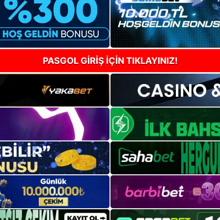
PASGOL GİRİŞ İÇİN TIKLAYINIZ!