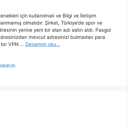
ekleri için kullanılmalı ve Bilgi ve İletişim
anmamış olmalıdır. Şirket, Türkiye’de spor ve
resinin yerine yeni bir alan adı satın aldı. Pasgol
 adresinizden mevcut adresinizi bulmadan para
in bir VPN …
Devamını oku…
yasal mı