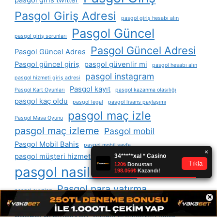
pasgol giris twitter
Pasgol Giriş Adresi
pasgol giriş hesabı alın
Pasgol Güncel
pasgol giriş sorunları
Pasgol Güncel Adresi
Pasgol Güncel Adres
Pasgol güncel giriş
pasgol güvenlir mi
pasgol hesabı alın
pasgol instagram
pasgol hizmeti giriş adresi
Pasgol kayıt
Pasgol Kart Oyunları
pasgol kazanma olasılığı
pasgol kaç oldu
pasgol legal
pasgol lisans paylaşımı
pasgol maç izle
Pasgol Masa Oyunu
pasgol maç izleme
Pasgol mobil
Pasgol Mobil Bahis
pasgol mobil sayfa
pasgol müşteri hizmetleri
pasgol nasil bir site
pasgol online legal
Pasgol para yatırma
pasgol oyunları
×
pasgol para çekme
pasgol platformu
pasgol promosyon
pasgol promosyon kodu