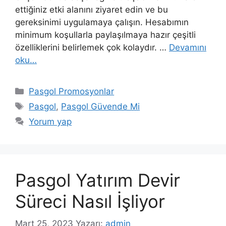
ettiğiniz etki alanını ziyaret edin ve bu
gereksinimi uygulamaya çalışın. Hesabımın
minimum koşullarla paylaşılmaya hazır çeşitli
özelliklerini belirlemek çok kolaydır. …
Devamını
oku…
Kategoriler
Pasgol Promosyonlar
Etiketler
Pasgol
,
Pasgol Güvende Mi
Yorum yap
Pasgol Yatırım Devir
Süreci Nasıl İşliyor
Mart 25, 2023
Yazarı:
admin