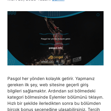
Pasgol her yönden kolaylık getirir. Yapmanız
gereken ilk şey, web sitesine geçerli giriş
bilgileri sağlamaktır. Ardından sol bölmedeki
kategori bölmesinde Eylemler bölümünü tıklayın.
Hızlı bir şekilde ilerledikten sonra bu bölümden
birçok bonus seçeneğine ulaşabilirsiniz. Tercih