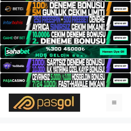
İçeriğe
atla
Menü