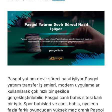
Pasgol yatırım devir süreci nasıl işliyor Pasgol
yatırım transfer işlemleri, modern uygulamalar
kullanılarak çok hızlı bir şekilde
gerçekleştirilebilir. Pasgol canlı bahis sitesi karlı
bir iştir. Spor bahisleri ve canlı bahis, üyelerin
fazla farklı oyuncudan yüksek maç oranlı Pasgol