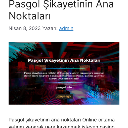
Pasgol Şikayetinin Ana
Noktaları
Nisan 8, 2023
Yazarı:
admin
Pasgol şikayetinin ana noktaları Online ortama
yatırım yaparak para kazanmak isteyen casino