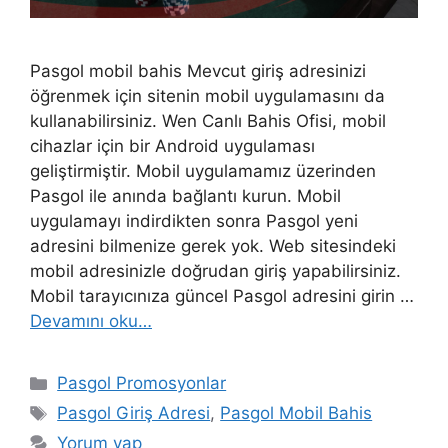
Pasgol mobil bahis Mevcut giriş adresinizi
öğrenmek için sitenin mobil uygulamasını da
kullanabilirsiniz. Wen Canlı Bahis Ofisi, mobil
cihazlar için bir Android uygulaması
geliştirmiştir. Mobil uygulamamız üzerinden
Pasgol ile anında bağlantı kurun. Mobil
uygulamayı indirdikten sonra Pasgol yeni
adresini bilmenize gerek yok. Web sitesindeki
mobil adresinizle doğrudan giriş yapabilirsiniz.
Mobil tarayıcınıza güncel Pasgol adresini girin …
Devamını oku…
Kategoriler
Pasgol Promosyonlar
Etiketler
Pasgol Giriş Adresi
,
Pasgol Mobil Bahis
Yorum yap