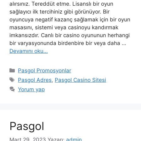
alırsınız. Tereddüt etme. Lisanslı bir oyun
sağlayıcı ilk tercihiniz gibi görünüyor. Bir
oyuncuya negatif kazanç sağlamak için bir oyun
masasını, sistemi veya casinoyu kandırmak
imkansızdır. Canlı bir casino oyununun herhangi
bir varyasyonunda birdenbire bir veya daha …
Devamını oku…
Kategoriler
Pasgol Promosyonlar
Etiketler
Pasgol Adres
,
Pasgol Casino Sitesi
Yorum yap
Pasgol
Mart 29, 2023
Yazarı:
admin