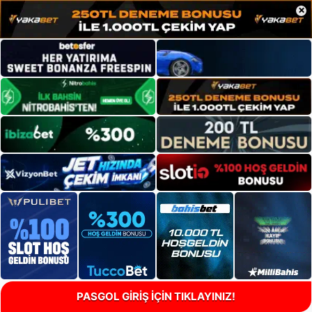
×
PASGOL GİRİŞ İÇİN TIKLAYINIZ!