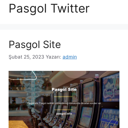
Pasgol Twitter
Pasgol Site
Şubat 25, 2023
Yazarı:
admin