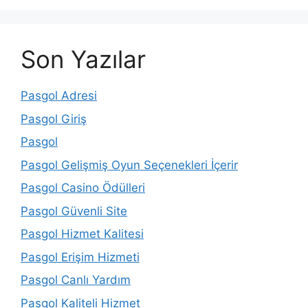
Son Yazılar
Pasgol Adresi
Pasgol Giriş
Pasgol
Pasgol Gelişmiş Oyun Seçenekleri İçerir
Pasgol Casino Ödülleri
Pasgol Güvenli Site
Pasgol Hizmet Kalitesi
Pasgol Erişim Hizmeti
Pasgol Canlı Yardım
Pasgol Kaliteli Hizmet