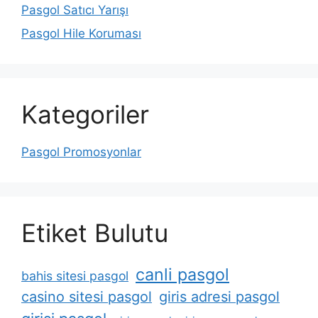
Pasgol Satıcı Yarışı
Pasgol Hile Koruması
Kategoriler
Pasgol Promosyonlar
Etiket Bulutu
canli pasgol
bahis sitesi pasgol
casino sitesi pasgol
giris adresi pasgol