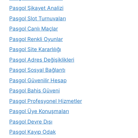
Pasgol Şikayet Analizi
Pasgol Slot Turnuvaları
Pasgol Canlı Maçlar
Pasgol Renkli Oyunlar
Pasgol Site Kararlılığı
Pasgol Adres Değişiklikleri
Pasgol Sosyal Bağlantı
Pasgol Güvenilir Hesap
Pasgol Bahis Güveni
Pasgol Profesyonel Hizmetler
Pasgol Üye Konuşmaları
Pasgol Devre Dışı
Pasgol Kayıp Odak