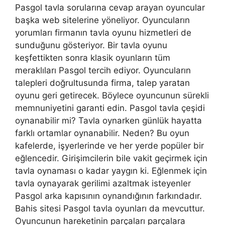
Pasgol tavla sorularına cevap arayan oyuncular
başka web sitelerine yöneliyor. Oyuncuların
yorumları firmanın tavla oyunu hizmetleri de
sunduğunu gösteriyor. Bir tavla oyunu
keşfettikten sonra klasik oyunların tüm
meraklıları Pasgol tercih ediyor. Oyuncuların
talepleri doğrultusunda firma, talep yaratan
oyunu geri getirecek. Böylece oyuncunun sürekli
memnuniyetini garanti edin. Pasgol tavla çeşidi
oynanabilir mi? Tavla oynarken günlük hayatta
farklı ortamlar oynanabilir. Neden? Bu oyun
kafelerde, işyerlerinde ve her yerde popüler bir
eğlencedir. Girişimcilerin bile vakit geçirmek için
tavla oynaması o kadar yaygın ki. Eğlenmek için
tavla oynayarak gerilimi azaltmak isteyenler
Pasgol arka kapısının oynandığının farkındadır.
Bahis sitesi Pasgol tavla oyunları da mevcuttur.
Oyuncunun hareketinin parçaları parçalara