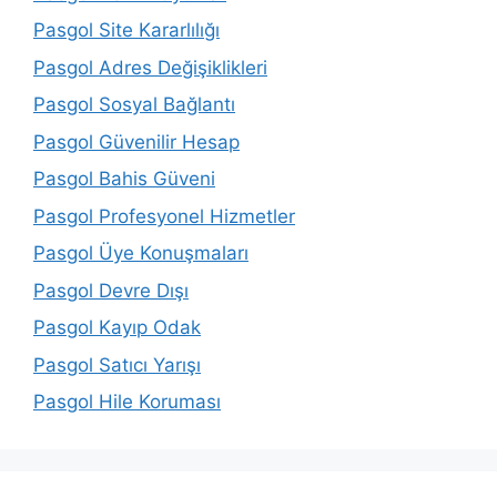
Pasgol Site Kararlılığı
Pasgol Adres Değişiklikleri
Pasgol Sosyal Bağlantı
Pasgol Güvenilir Hesap
Pasgol Bahis Güveni
Pasgol Profesyonel Hizmetler
Pasgol Üye Konuşmaları
Pasgol Devre Dışı
Pasgol Kayıp Odak
Pasgol Satıcı Yarışı
Pasgol Hile Koruması