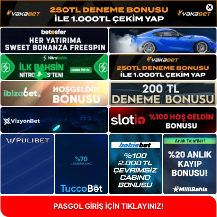
×
PASGOL GİRİŞ İÇİN TIKLAYINIZ!