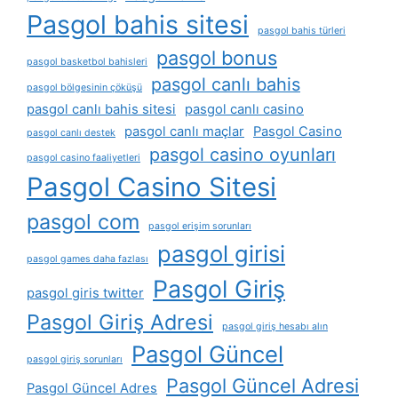
Pasgol bahis sitesi
pasgol bahis türleri
pasgol bonus
pasgol basketbol bahisleri
pasgol canlı bahis
pasgol bölgesinin çöküşü
pasgol canlı bahis sitesi
pasgol canlı casino
pasgol canlı maçlar
Pasgol Casino
pasgol canlı destek
pasgol casino oyunları
pasgol casino faaliyetleri
Pasgol Casino Sitesi
pasgol com
pasgol erişim sorunları
pasgol girisi
pasgol games daha fazlası
Pasgol Giriş
pasgol giris twitter
Pasgol Giriş Adresi
pasgol giriş hesabı alın
Pasgol Güncel
pasgol giriş sorunları
Pasgol Güncel Adresi
Pasgol Güncel Adres