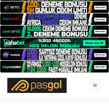
İçeriğe
atla
Menü