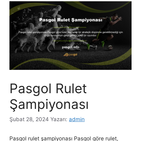
Pasgol Rulet
Şampiyonası
Şubat 28, 2024
Yazarı:
admin
Pasgol rulet şampiyonası Pasgol göre rulet,