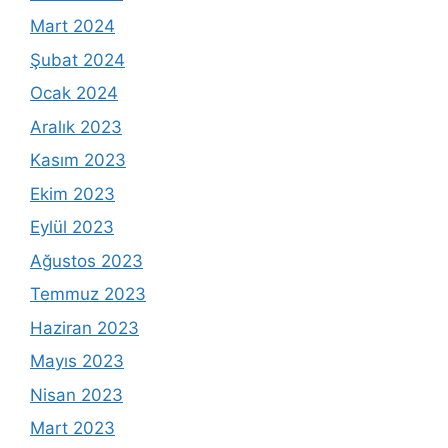
Mart 2024
Şubat 2024
Ocak 2024
Aralık 2023
Kasım 2023
Ekim 2023
Eylül 2023
Ağustos 2023
Temmuz 2023
Haziran 2023
Mayıs 2023
Nisan 2023
Mart 2023