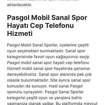
aktarılacaktır.
Pasgol Mobil Sanal Spor
Hayatı Cep Telefonu
Hizmeti
Pasgol Mobil Sanal Sporlar, üyelerine çeşitli
oyun seçenekleri sunmaktadır. Sanal spor
kategorisinde favori oyun sağlayıcınızı seçip
Pasgol mobil sanal spor hayatı cep telefonu
hizmeti
mobil sanal spor hayatında şansınızı
deneyebilirsiniz. Sanal spor alanında pek çok
olasılık bulunmaktadır. Site ayrıca sanal spor
bonusları da sunuyor. Hadi sanal Pasgol
sporunu oynayalım. Pasgol Sanal Sporlar
kategorisi çeşitli oyun ve yarışlara bahis
yapmanıza olanak sağlar. Bu platformda mevcut