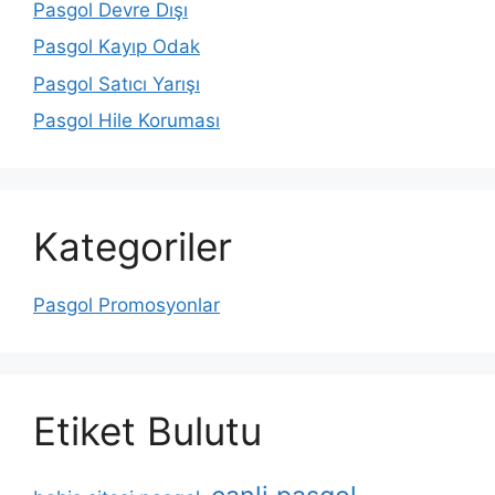
Pasgol Devre Dışı
Pasgol Kayıp Odak
Pasgol Satıcı Yarışı
Pasgol Hile Koruması
Kategoriler
Pasgol Promosyonlar
Etiket Bulutu