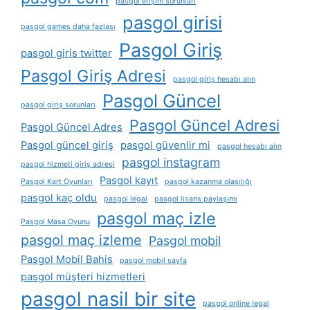
pasgol erişim sorunları
pasgol girisi
pasgol games daha fazlası
Pasgol Giriş
pasgol giris twitter
Pasgol Giriş Adresi
pasgol giriş hesabı alın
Pasgol Güncel
pasgol giriş sorunları
Pasgol Güncel Adresi
Pasgol Güncel Adres
Pasgol güncel giriş
pasgol güvenlir mi
pasgol hesabı alın
pasgol instagram
pasgol hizmeti giriş adresi
Pasgol kayıt
Pasgol Kart Oyunları
pasgol kazanma olasılığı
pasgol kaç oldu
pasgol legal
pasgol lisans paylaşımı
pasgol maç izle
Pasgol Masa Oyunu
pasgol maç izleme
Pasgol mobil
Pasgol Mobil Bahis
pasgol mobil sayfa
pasgol müşteri hizmetleri
pasgol nasil bir site
pasgol online legal