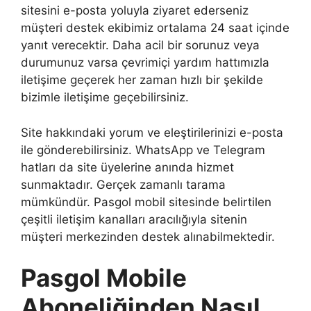
sitesini e-posta yoluyla ziyaret ederseniz
müşteri destek ekibimiz ortalama 24 saat içinde
yanıt verecektir. Daha acil bir sorunuz veya
durumunuz varsa çevrimiçi yardım hattımızla
iletişime geçerek her zaman hızlı bir şekilde
bizimle iletişime geçebilirsiniz.
Site hakkındaki yorum ve eleştirilerinizi e-posta
ile gönderebilirsiniz. WhatsApp ve Telegram
hatları da site üyelerine anında hizmet
sunmaktadır. Gerçek zamanlı tarama
mümkündür. Pasgol mobil sitesinde belirtilen
çeşitli iletişim kanalları aracılığıyla sitenin
müşteri merkezinden destek alınabilmektedir.
Pasgol Mobile
Aboneliğinden Nasıl