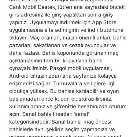
Canlı Mobil Destek, lütfen ana sayfadaki önceki
giriş adresiniz ile giriş yaptıktan sonra giriş
yapınız. Uygulamayı indirmek için App Store
uygulamasına site adını girin ve indir butonuna
tıklayın. Maç oranları, maçın önemli anları, bahis
pazarları, sakatlanan ve cezalı oyuncular ve
daha fazlası. Bahis kuponunda görünen maç
açıklamasının tam bir kopyasına bahis
oynayabilirsiniz. Pasgol mobil uygulaması,
Android cihazınızdan ana sayfanıza kolayca
erişmenizi sağlar. Turnuvalara ve liglere ilgi
oldukça yüksek. Bu bahise katılabilir ve oyun
başlamadan önce kupon oluşturabilirsiniz.
Kullanıcı adınız ve şifrenizle hesabınızda oturum
açın. Sanal bahis fırsatları ‘sanal’
kategorisindedir. Sanal bahis, maç öncesi
bahislerle aynı şekilde seçim yapmanıza ve
yatırım yapmanıza olanak tanır. At yarışı sanal