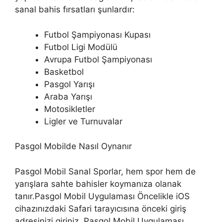
sanal bahis fırsatları şunlardır:
Futbol Şampiyonası Kupası
Futbol Ligi Modülü
Avrupa Futbol Şampiyonası
Basketbol
Pasgol Yarışı
Araba Yarışı
Motosikletler
Ligler ve Turnuvalar
Pasgol Mobilde Nasıl Oynanır
Pasgol Mobil Sanal Sporlar, hem spor hem de
yarışlara sahte bahisler koymanıza olanak
tanır.Pasgol Mobil Uygulaması Öncelikle iOS
cihazınızdaki Safari tarayıcısına önceki giriş
adresinizi giriniz. Pasgol Mobil Uygulaması,