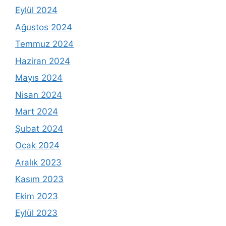
Eylül 2024
Ağustos 2024
Temmuz 2024
Haziran 2024
Mayıs 2024
Nisan 2024
Mart 2024
Şubat 2024
Ocak 2024
Aralık 2023
Kasım 2023
Ekim 2023
Eylül 2023