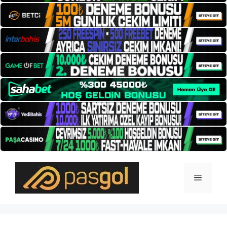
İçeriğe
atla
Menü