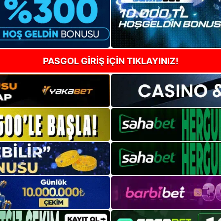
PASGOL GİRİŞ İÇİN TIKLAYINIZ!