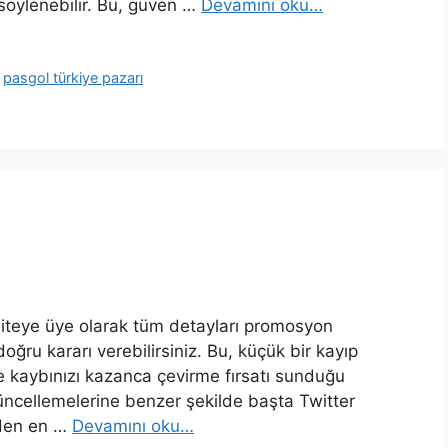
 söylenebilir. Bu, güven …
Devamını oku…
,
pasgol türkiye pazarı
iteye üye olarak tüm detayları promosyon
ğru kararı verebilirsiniz. Bu, küçük bir kayıp
ve kaybınızı kazanca çevirme fırsatı sunduğu
üncellemelerine benzer şekilde başta Twitter
nden en …
Devamını oku…