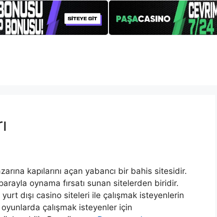
ı
arına kapılarını açan yabancı bir bahis sitesidir.
arayla oynama fırsatı sunan sitelerden biridir.
urt dışı casino siteleri ile çalışmak isteyenlerin
 oyunlarda çalışmak isteyenler için