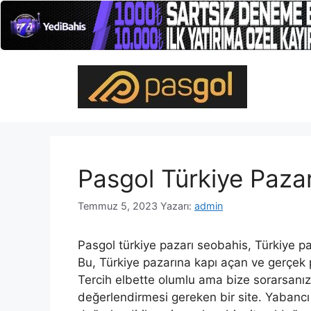
İçeriğe
atla
Pasgol Türkiye Pazar
Temmuz 5, 2023
Yazarı:
admin
Pasgol türkiye pazarı seobahis, Türkiye paz
Bu, Türkiye pazarına kapı açan ve gerçek p
Tercih elbette olumlu ama bize sorarsanız y
değerlendirmesi gereken bir site. Yabancı